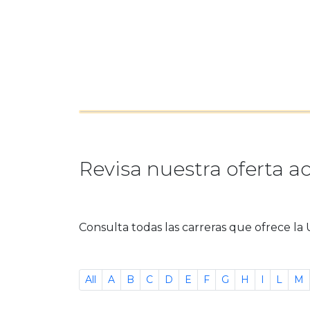
Revisa nuestra oferta 
Consulta todas las carreras que ofrece la 
All
A
B
C
D
E
F
G
H
I
L
M