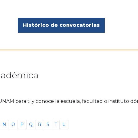
Histórico de convocatorias
académica
UNAM para ti y conoce la escuela, facultad o instituto d
N
O
P
Q
R
S
T
U